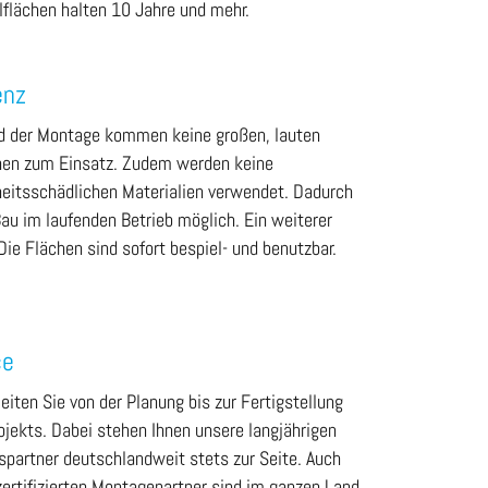
lflächen halten 10 Jahre und mehr.
enz
 der Montage kommen keine großen, lauten
en zum Einsatz. Zudem werden keine
eitsschädlichen Materialien verwendet. Dadurch
Bau im laufenden Betrieb möglich. Ein weiterer
 Die Flächen sind sofort bespiel- und benutzbar.
ce
eiten Sie von der Planung bis zur Fertigstellung
ojekts. Dabei stehen Ihnen unsere langjährigen
bspartner deutschlandweit stets zur Seite. Auch
zertifizierten Montagepartner sind im ganzen Land