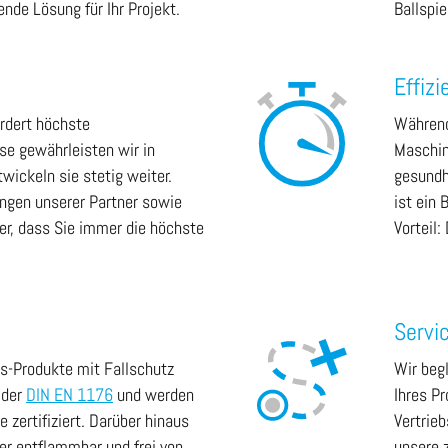
nde Lösung für Ihr Projekt.
Ballspie
Effizi
ordert höchste
Während
se gewährleisten wir in
Maschin
wickeln sie stetig weiter.
gesundh
ngen unserer Partner sowie
ist ein 
her, dass Sie immer die höchste
Vorteil:
Servi
es-Produkte mit Fallschutz
Wir begl
 der
DIN EN 1176
und werden
Ihres Pr
 zertifiziert. Darüber hinaus
Vertrie
wer entflammbar und frei von
unsere 