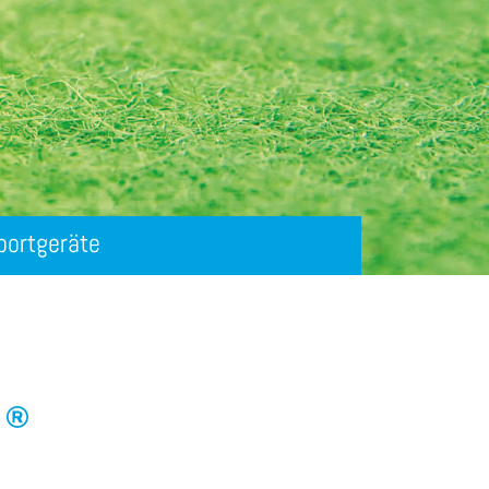
portgeräte
t uns bringen Sie Spaß ins Freiluft-Workout:
r sind Ihr Handelspartner für hochwertige
ltisport- und Street Workout-Anlagen von
SSON. Erhältlich in Stahl und Edelstahl.
Mehr erfahren