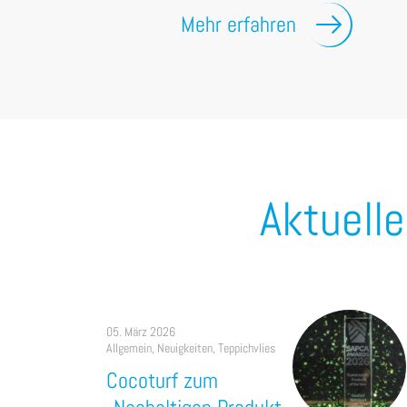
Mehr erfahren
Aktuell
05. März 2026
Allgemein
,
Neuigkeiten
,
Teppichvlies
Cocoturf zum