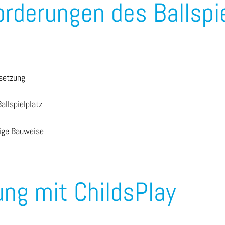
orderungen des Ballspi
setzung
allspielplatz
ige Bauweise
ng mit ChildsPlay
s