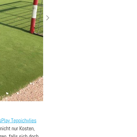
sPlay Teppichvlies
nicht nur Kosten,
en, falls sich doch