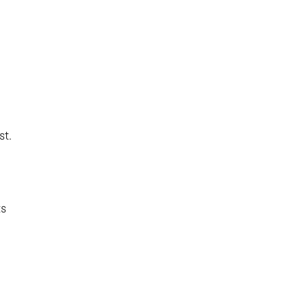
st.
ts